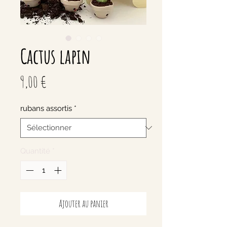
Cactus lapin
Prix
9,00 €
rubans assortis
*
Quantité
*
Ajouter au panier