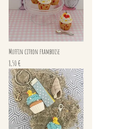
Muffin citron framboise
Prix
8,50 €