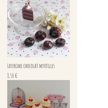
Layercake chocolat myrtilles
Prix
8,50 €