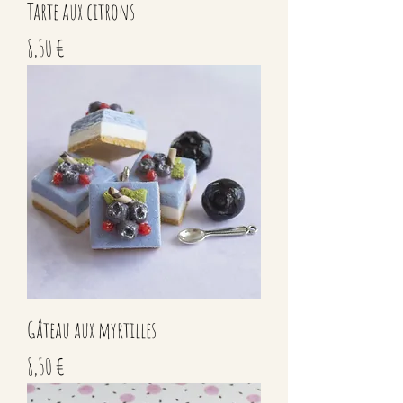
Tarte aux citrons
Prix
8,50 €
Gâteau aux myrtilles
Prix
8,50 €