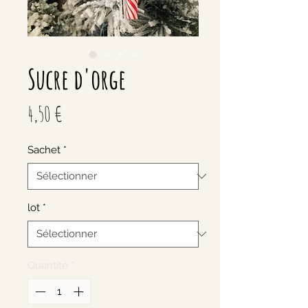
Sucre d'orge
Prix
4,50 €
Sachet
*
lot
*
Quantité
*